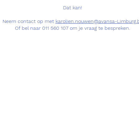
Dat kan!
Neem contact op met
karolien.nouwen@avansa-Limburg.
Of bel naar 011 560 107 om je vraag te bespreken.
Contact
Telefoon
arolien Nouwen
011 560 107
ka