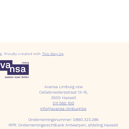
g
. Proudly created with
This Way Up
.
Avansa Limburg vzw
Cellebroedersstraat 13-15,
3500 Hasselt
011 560 100
info@avansa-limburg.be
Ondernemingsnummer: ​0860.323.286
RPR: Ondernemingsrechtbank Antwerpen, afdeling Hasselt