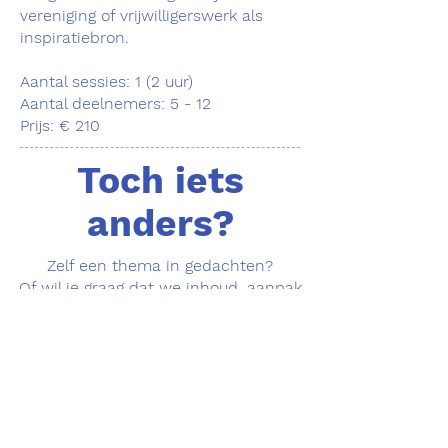
vereniging of vrijwilligerswerk als
inspiratiebron.
Aantal sessies: 1 (2 uur)
Aantal deelnemers: 5 - 12
Prijs: € 210
Toch iets
anders?
Zelf een thema in gedachten?
Of wil je graag dat we inhoud, aanpak
of duurtijd van een bestaand aanbod
aanpassen op maat?
Dat kan!
Neem contact op met
karolien.nouwen@avansa-Limburg.be